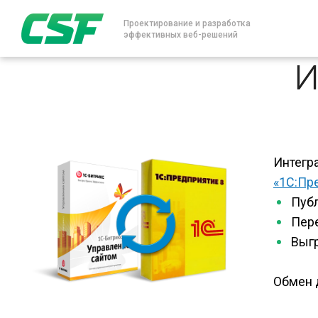
Проектирование и разработка
эффективных веб-решений
И
Интегр
«1С:Пр
Публ
Пере
Выгр
Обмен 